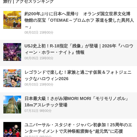
旅行 | アクセスランキング
約200年ぶりに日本へ里帰り オランダ国立世界文化博
物館の至宝「OTEMAE～ブロムホフ 茶道を愛した異邦人
～」
08月02日 15時00分
USJ史上初！R-18指定「残像」が登場｜2026年『ハロウ
ィーン・ホラー・ナイト』情報
08月05日 15時00分
レゴランドで楽しむ！家族と過ごす仮装＆フォトジェニ
ックなハロウィン2026
08月03日 15時00分
日本最大級！さがみ湖MORI MORI「モリモリノボル」
18mアスレチック登場
07月31日 9時00分
ユニバーサル・スタジオ・ジャパン初参加！25周年のエ
ンターテイメントで天神祭船渡御を“超元気”に応援