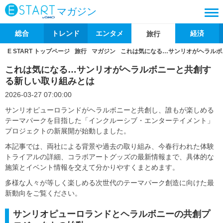
マガジン
総合
トレンド
エンタメ
経済
旅行
E START トップページ
旅行
マガジン
これは気になる…サンリオがヘラルボ
これは気になる…サンリオがヘラルボニーと共創す
る新しい取り組みとは
2026-03-27 07:00:00
サンリオピューロランドがヘラルボニーと共創し、誰もが楽しめる
テーマパークを目指した「インクルーシブ・エンターテイメント」
プロジェクトの新展開が始動しました。
本記事では、両社による背景や過去の取り組み、今春行われた体験
トライアルの詳細、コラボアートグッズの最新情報まで、具体的な
施策とイベント情報を交えて分かりやすくまとめます。
多様な人々が等しく楽しめる次世代のテーマパーク創造に向けた最
新動向をご覧ください。
サンリオピューロランドとヘラルボニーの共創プ