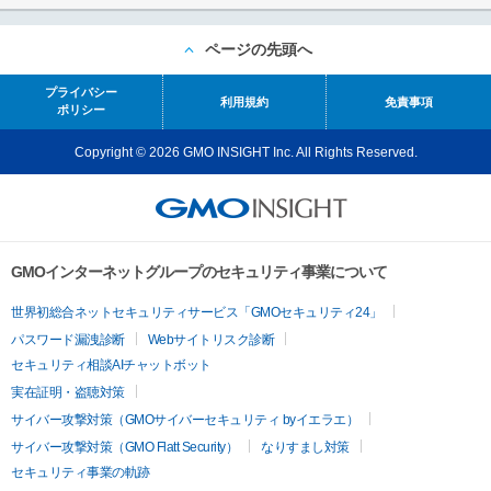
ページの先頭へ
プライバシー
利用規約
免責事項
ポリシー
Copyright © 2026 GMO INSIGHT Inc. All Rights Reserved.
GMOインターネットグループのセキュリティ事業について
世界初総合ネットセキュリティサービス「GMOセキュリティ24」
パスワード漏洩診断
Webサイトリスク診断
セキュリティ相談AIチャットボット
実在証明・盗聴対策
サイバー攻撃対策（GMOサイバーセキュリティ byイエラエ）
サイバー攻撃対策（GMO Flatt Security）
なりすまし対策
セキュリティ事業の軌跡