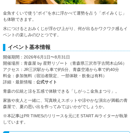
金魚すくいで使う“ポイ”を水に浮かべて運勢を占う「ポイみくじ」
も体験できます。
水につけるとおみくじが浮かび上がり、何が出るかワクワク感もイ
ベントの楽しみのひとつです。
イベント基本情報
開催期間：2026年6月1日〜8月31日
開催場所：青森屋 by 星野リゾート（青森県三沢市字古間木山56）
アクセス：JR三沢駅から車で約5分、青森空港から車で約40分
料金：参加無料（宿泊者限定、一部体験・飲食は有料）
詳細・最新情報：
公式サイト
青森の伝統と涼を五感で体験できる「しがっこ金魚まつり」。
家族や友人と一緒に、写真映えスポットや涼やかな演出が満載の青
森屋で、夏の思い出を作ってみてはいかがでしょうか。
※本記事はPR TIMESのリリースを元にE START AIライターが執筆
しています。