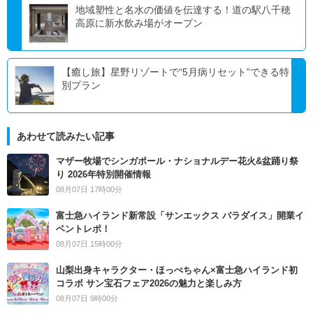
地域塑性と名水の価値を伝達する！道の駅八千穂
高原に新水飲み場がオープン
【癒し旅】星野リゾートで“5月病リセット”できる特
別プラン
あわせて読みたい記事
マザー牧場でシンガポール・ナショナルデー花火&盆踊り祭
り 2026年特別開催情報
08月07日 17時00分
富士急ハイランド新常設「サンエックス パラダイス」開業イ
ベントレポ！
08月07日 15時00分
山梨出身キャラクター・ほっぺちゃん×富士急ハイランド初
コラボ サン宝石フェア2026の魅力と楽しみ方
08月07日 9時00分