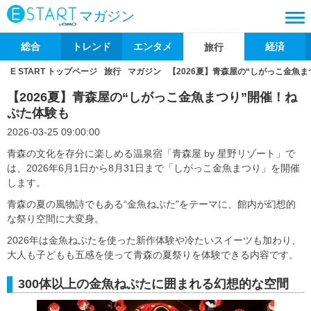
マガジン
総合
トレンド
エンタメ
経済
旅行
E START トップページ
旅行
マガジン
【2026夏】青森屋の“しがっこ金魚
【2026夏】青森屋の“しがっこ金魚まつり”開催！ね
ぷた体験も
2026-03-25 09:00:00
青森の文化を存分に楽しめる温泉宿「青森屋 by 星野リゾート」で
は、2026年6月1日から8月31日まで「しがっこ金魚まつり」を開催
します。
青森の夏の風物詩でもある“金魚ねぷた”をテーマに、館内が幻想的
な祭り空間に大変身。
2026年は金魚ねぷたを使った新作体験や冷たいスイーツも加わり、
大人も子どもも五感を使って青森の夏祭りを体験できる内容です。
300体以上の金魚ねぷたに囲まれる幻想的な空間