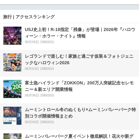
旅行 | アクセスランキング
USJ史上初！R-18指定「残像」が登場｜2026年『ハロウ
ィーン・ホラー・ナイト』情報
08月05日 15時00分
レゴランドで楽しむ！家族と過ごす仮装＆フォトジェニ
ックなハロウィン2026
08月03日 15時00分
富士急ハイランド「ZOKKON」200万人突破記念セレモ
ニー＆新エリア開業情報
08月06日 16時00分
ムーミントロール冬のぬくもり×ムーミンバレーパーク特
別コラボ開催情報まとめ
08月04日 15時00分
ムーミンバレーパーク夏イベント徹底解説！花火や新グ