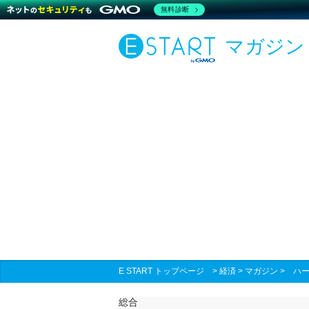
無料診断
マガジン
E START トップページ
>
経済
>
マガジン
>
ハー
総合