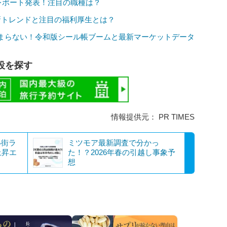
給レポート発表！注目の職種は？
新トレンドと注目の福利厚生とは？
まらない！令和版シール帳ブームと最新マーケットデータ
設を探す
情報提供元： PR TIMES
い街ラ
ミツモア最新調査で分かっ
上昇エ
た！？2026年春の引越し事象予
想