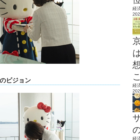
経
202
のビジョン
経
202
経