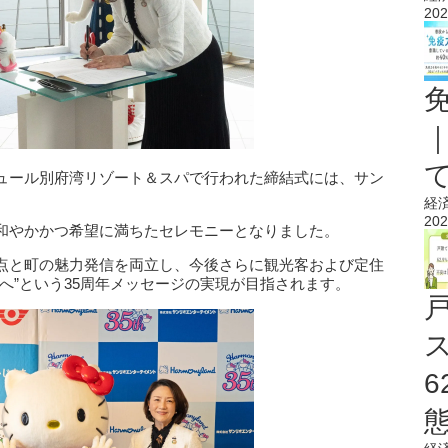
202
ルキュール別府湾リゾート＆スパで行われた締結式には、サン
経
202
和やかかつ希望に満ちたセレモニーとなりました。
点と町の魅力発信を両立し、今後さらに観光客および定住
へ”という35周年メッセージの実現が目指されます。