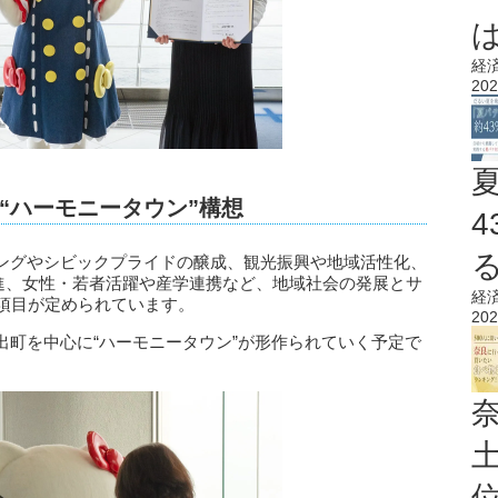
経
202
“ハーモニータウン”構想
ングやシビックプライドの醸成、観光振興や地域活性化、
推進、女性・若者活躍や産学連携など、地域社会の発展とサ
経
0項目が定められています。
202
出町を中心に“ハーモニータウン”が形作られていく予定で