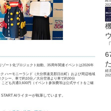
経
202
メリゾート化プロジェクト始動、35周年関連イベントは2026年
経
ク ハーモニーランド（大分県速見郡日出町）および周辺地域
202
タクシー、車で約10分／大分空港より車で約30分
こども共通3,600円（イベント参加費等は公式サイトをご確
 START AIライターが執筆しています。