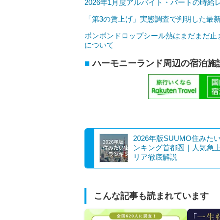
2026年1月度アルバイト・パートの時
「第3の賃上げ」実態調査で判明した最
ボンボンドロップシール熱はまだまだ止
について
ハーモニーランド周辺の宿泊施
2026年版SUUMO住みた
ンキング首都圏｜人気急
リア徹底解説
こんな記事も読まれています