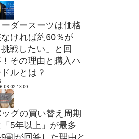
オーダースーツは価格
差なければ約60％が
「挑戦したい」と回
答！その理由と購入ハ
ードルとは？
済
6-08-02 13:00
バッグの買い替え周期
は「5年以上」が最多
―9割が回答した理由と