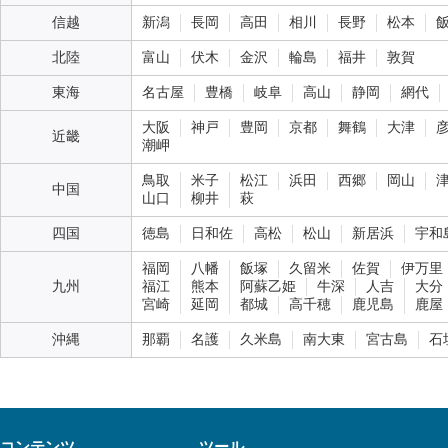
信越
新潟
長岡
高田
相川
長野
松本
北陸
富山
伏木
金沢
輪島
福井
敦賀
東海
名古屋
豊橋
岐阜
高山
静岡
網代
大阪
神戸
豊岡
京都
舞鶴
大津
近畿
潮岬
鳥取
米子
松江
浜田
西郷
岡山
中国
山口
柳井
萩
四国
徳島
日和佐
高松
松山
新居浜
宇和
福岡
八幡
飯塚
久留米
佐賀
伊万里
九州
福江
熊本
阿蘇乙姫
牛深
人吉
大分
宮崎
延岡
都城
高千穂
鹿児島
鹿屋
沖縄
那覇
名護
久米島
南大東
宮古島
石
コンテンツ
ツール