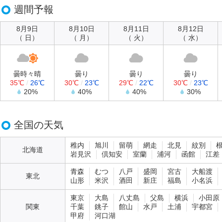
週間予報
8月9日
8月10日
8月11日
8月12日
（ 日）
（ 月）
（ 火）
（ 水）
曇時々晴
曇り
曇り
曇り
35℃
/
26℃
30℃
/
23℃
29℃
/
22℃
30℃
/
23℃
20%
40%
40%
30%
全国の天気
稚内
旭川
留萌
網走
北見
紋別
北海道
岩見沢
倶知安
室蘭
浦河
函館
江差
青森
むつ
八戸
盛岡
宮古
大船渡
東北
山形
米沢
酒田
新庄
福島
小名浜
東京
大島
八丈島
父島
横浜
小田原
関東
千葉
銚子
館山
水戸
土浦
宇都宮
甲府
河口湖