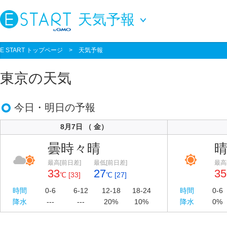
天気予報
E START トップページ
>
天気予報
東京の天気
今日・明日の予報
8月7日 （ 金）
曇時々晴
最高[前日差]
最低[前日差]
最高
33
27
35
℃ [33]
℃ [27]
時間
0-6
6-12
12-18
18-24
時間
0-6
降水
---
---
20%
10%
降水
0%