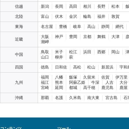
信越
新潟
長岡
高田
相川
長野
松本
北陸
富山
伏木
金沢
輪島
福井
敦賀
東海
名古屋
豊橋
岐阜
高山
静岡
網代
大阪
神戸
豊岡
京都
舞鶴
大津
近畿
潮岬
鳥取
米子
松江
浜田
西郷
岡山
中国
山口
柳井
萩
四国
徳島
日和佐
高松
松山
新居浜
宇和
福岡
八幡
飯塚
久留米
佐賀
伊万里
九州
福江
熊本
阿蘇乙姫
牛深
人吉
大分
宮崎
延岡
都城
高千穂
鹿児島
鹿屋
沖縄
那覇
名護
久米島
南大東
宮古島
石
コンテンツ
ツール