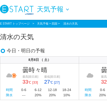
天気予報
E START トップページ
>
天気予報
> 四国 > 清水の天気
清水の天気
今日・明日の予報
8月8日 （ 土）
曇時々晴
最高[前日差]
最低[前日差]
最高
33
27
32
℃ [33]
℃ [27]
時間
0-6
6-12
12-18
18-24
時間
0-6
降水
---
20%
20%
10%
降水
20%