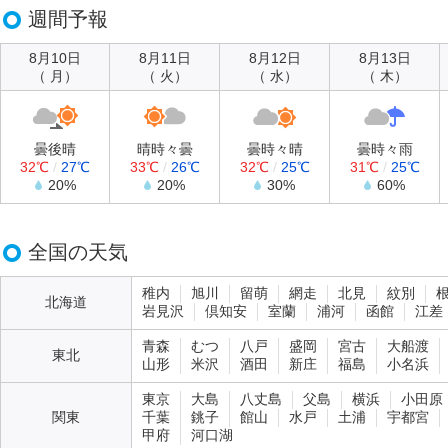
週間予報
8月10日
8月11日
8月12日
8月13日
（ 月）
（ 火）
（ 水）
（ 木）
曇後晴
晴時々曇
曇時々晴
曇時々雨
32℃
/
27℃
33℃
/
26℃
32℃
/
25℃
31℃
/
25℃
20%
20%
30%
60%
全国の天気
稚内
旭川
留萌
網走
北見
紋別
北海道
岩見沢
倶知安
室蘭
浦河
函館
江差
青森
むつ
八戸
盛岡
宮古
大船渡
東北
山形
米沢
酒田
新庄
福島
小名浜
東京
大島
八丈島
父島
横浜
小田原
関東
千葉
銚子
館山
水戸
土浦
宇都宮
甲府
河口湖