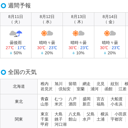
週間予報
8月11日
8月12日
8月13日
8月14日
（ 火）
（ 水）
（ 木）
（ 金）
曇後雨
晴時々曇
晴時々曇
晴時々曇
27℃
/
17℃
30℃
/
23℃
30℃
/
23℃
30℃
/
23℃
50%
20%
10%
20%
全国の天気
稚内
旭川
留萌
網走
北見
紋別
北海道
岩見沢
倶知安
室蘭
浦河
函館
江差
青森
むつ
八戸
盛岡
宮古
大船渡
東北
山形
米沢
酒田
新庄
福島
小名浜
東京
大島
八丈島
父島
横浜
小田原
関東
千葉
銚子
館山
水戸
土浦
宇都宮
甲府
河口湖