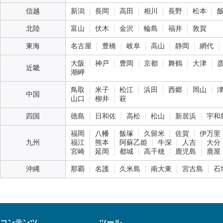
信越
新潟
長岡
高田
相川
長野
松本
北陸
富山
伏木
金沢
輪島
福井
敦賀
東海
名古屋
豊橋
岐阜
高山
静岡
網代
大阪
神戸
豊岡
京都
舞鶴
大津
近畿
潮岬
鳥取
米子
松江
浜田
西郷
岡山
中国
山口
柳井
萩
四国
徳島
日和佐
高松
松山
新居浜
宇和
福岡
八幡
飯塚
久留米
佐賀
伊万里
九州
福江
熊本
阿蘇乙姫
牛深
人吉
大分
宮崎
延岡
都城
高千穂
鹿児島
鹿屋
沖縄
那覇
名護
久米島
南大東
宮古島
石
コンテンツ
ツール