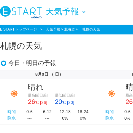
天気予報
E START トップページ
>
天気予報
> 北海道 > 札幌の天気
札幌の天気
今日・明日の予報
8月9日 （ 日）
晴れ
最高[前日差]
最低[前日差]
最高
26
20
26
℃ [26]
℃ [20]
時間
0-6
6-12
12-18
18-24
時間
0-6
降水
---
---
0%
0%
降水
0%