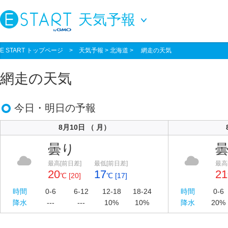
天気予報
E START トップページ
>
天気予報
> 北海道 > 網走の天気
網走の天気
今日・明日の予報
8月10日 （ 月）
曇り
最高[前日差]
最低[前日差]
最高
20
17
21
℃ [20]
℃ [17]
時間
0-6
6-12
12-18
18-24
時間
0-6
降水
---
---
10%
10%
降水
20%