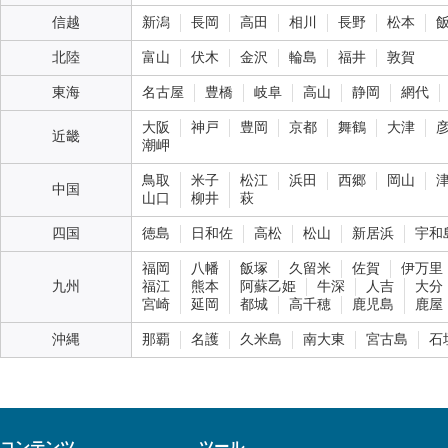
信越
新潟
長岡
高田
相川
長野
松本
北陸
富山
伏木
金沢
輪島
福井
敦賀
東海
名古屋
豊橋
岐阜
高山
静岡
網代
大阪
神戸
豊岡
京都
舞鶴
大津
近畿
潮岬
鳥取
米子
松江
浜田
西郷
岡山
中国
山口
柳井
萩
四国
徳島
日和佐
高松
松山
新居浜
宇和
福岡
八幡
飯塚
久留米
佐賀
伊万里
九州
福江
熊本
阿蘇乙姫
牛深
人吉
大分
宮崎
延岡
都城
高千穂
鹿児島
鹿屋
沖縄
那覇
名護
久米島
南大東
宮古島
石
コンテンツ
ツール