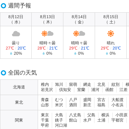
週間予報
8月12日
8月13日
8月14日
8月15日
（ 水）
（ 木）
（ 金）
（ 土）
曇り
晴時々曇
晴時々曇
晴れ
27℃
/
20℃
28℃
/
21℃
29℃
/
21℃
29℃
/
20℃
20%
0%
0%
0%
全国の天気
稚内
旭川
留萌
網走
北見
紋別
北海道
岩見沢
倶知安
室蘭
浦河
函館
江差
青森
むつ
八戸
盛岡
宮古
大船渡
東北
山形
米沢
酒田
新庄
福島
小名浜
東京
大島
八丈島
父島
横浜
小田原
関東
千葉
銚子
館山
水戸
土浦
宇都宮
甲府
河口湖