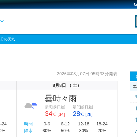
大分の天気
2026年08月07日 05時33分発表
8月8日 （ 土）
エ
曇時々雨
最高[前日差]
最低[前日差]
34
28
℃ [34]
℃ [28]
-24
時間
0-6
6-12
12-18
18-24
0%
降水
60%
50%
30%
20%