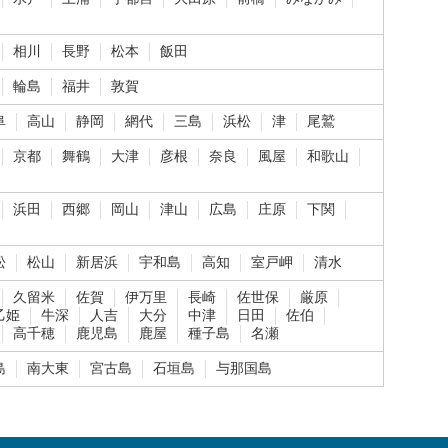
相川
長野
松本
飯田
輪島
福井
敦賀
阜
高山
静岡
網代
三島
浜松
津
尾鷲
京都
舞鶴
大津
彦根
奈良
風屋
和歌山
浜田
西郷
岡山
津山
広島
庄原
下関
松
松山
新居浜
宇和島
高知
室戸岬
清水
久留米
佐賀
伊万里
長崎
佐世保
厳原
乙姫
牛深
人吉
大分
中津
日田
佐伯
高千穂
鹿児島
鹿屋
種子島
名瀬
島
南大東
宮古島
石垣島
与那国島