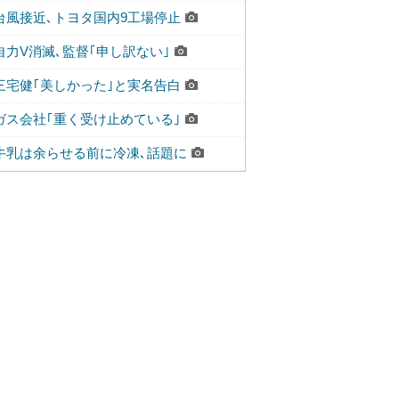
台風接近､トヨタ国内9工場停止
自力V消滅､監督｢申し訳ない｣
三宅健｢美しかった｣と実名告白
ガス会社｢重く受け止めている｣
牛乳は余らせる前に冷凍､話題に