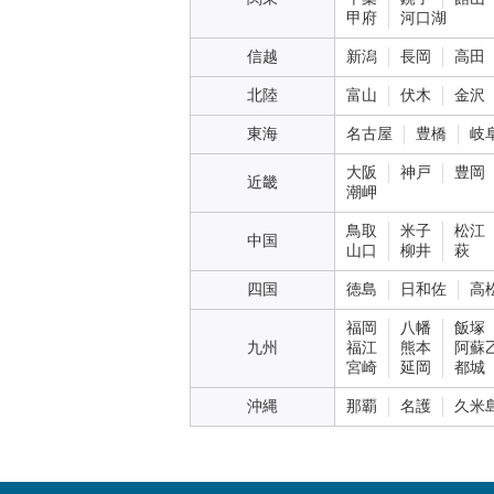
甲府
河口湖
信越
新潟
長岡
高田
北陸
富山
伏木
金沢
東海
名古屋
豊橋
岐
大阪
神戸
豊岡
近畿
潮岬
鳥取
米子
松江
中国
山口
柳井
萩
四国
徳島
日和佐
高
福岡
八幡
飯塚
九州
福江
熊本
阿蘇
宮崎
延岡
都城
沖縄
那覇
名護
久米