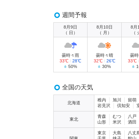
週間予報
8月9日
8月10日
8月
（ 日）
（ 月）
（ 
曇時々雨
曇時々晴
曇時
33℃
/
28℃
32℃
/
26℃
33℃
50%
30%
全国の天気
稚内
旭川
留萌
北海道
岩見沢
倶知安
青森
むつ
八戸
東北
山形
米沢
酒田
東京
大島
八丈
関東
千葉
銚子
館山