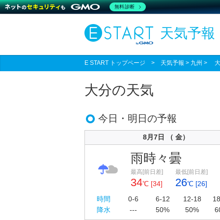
無料診断
天気予報
E START トップページ
>
天気予報
> 九州 > 
大分の天気
今日・明日の予報
8月7日 （ 金）
雨時々曇
最高[前日差]
最低[前日差]
34
26
℃ [34]
℃ [26]
時間
0-6
6-12
12-18
18
降水
---
50%
50%
6