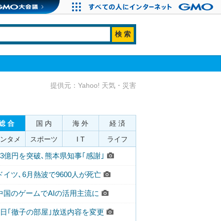
提供元：Yahoo! 天気・災害
総 合
国 内
海 外
経 済
ンタメ
スポーツ
I T
ライフ
43億円を突破､熊本県知事｢感謝｣
ドイツ､6月熱波で9600人が死亡
中国のゲームでAIの活用主流に
7日｢徹子の部屋｣放送内容を変更