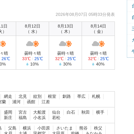
2026年08月07日 05時33分発表
11日
8月12日
8月13日
8月14日
火）
（ 水）
（ 木）
（ 金）
々晴
曇時々晴
曇時々晴
曇時々晴
/
26℃
33℃
/
25℃
32℃
/
25℃
32℃
/
25℃
10%
10%
30%
40%
網走
北見
紋別
根室
釧路
帯広
札幌
室蘭
浦河
函館
江差
盛岡
宮古
大船渡
仙台
白石
秋田
横手
新庄
福島
小名浜
若松
島
父島
横浜
小田原
さいたま
熊谷
秩父
水戸
土浦
宇都宮
大田原
前橋
みなかみ