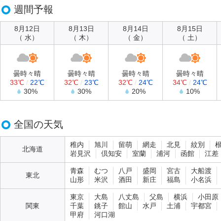
週間予報
8月12日
8月13日
8月14日
8月15日
（ 水）
（ 木）
（ 金）
（ 土）
曇時々晴
曇時々晴
曇時々晴
曇時々晴
33℃
/
22℃
32℃
/
23℃
32℃
/
24℃
34℃
/
24℃
30%
30%
20%
10%
全国の天気
稚内
旭川
留萌
網走
北見
紋別
北海道
岩見沢
倶知安
室蘭
浦河
函館
江差
青森
むつ
八戸
盛岡
宮古
大船渡
東北
山形
米沢
酒田
新庄
福島
小名浜
東京
大島
八丈島
父島
横浜
小田原
関東
千葉
銚子
館山
水戸
土浦
宇都宮
甲府
河口湖