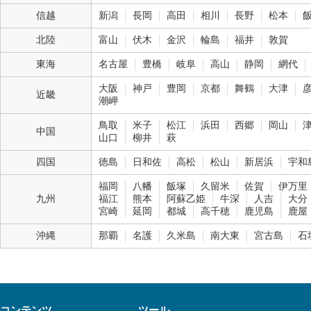
信越
新潟
長岡
高田
相川
長野
松本
北陸
富山
伏木
金沢
輪島
福井
敦賀
東海
名古屋
豊橋
岐阜
高山
静岡
網代
大阪
神戸
豊岡
京都
舞鶴
大津
近畿
潮岬
鳥取
米子
松江
浜田
西郷
岡山
中国
山口
柳井
萩
四国
徳島
日和佐
高松
松山
新居浜
宇和
福岡
八幡
飯塚
久留米
佐賀
伊万里
九州
福江
熊本
阿蘇乙姫
牛深
人吉
大分
宮崎
延岡
都城
高千穂
鹿児島
鹿屋
沖縄
那覇
名護
久米島
南大東
宮古島
石
コンテンツ
ツール