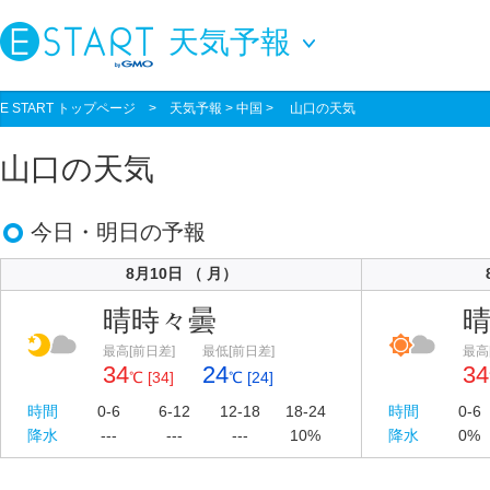
天気予報
E START トップページ
>
天気予報
> 中国 > 山口の天気
山口の天気
今日・明日の予報
8月10日 （ 月）
晴時々曇
最高[前日差]
最低[前日差]
最高
34
24
34
℃ [34]
℃ [24]
時間
0-6
6-12
12-18
18-24
時間
0-6
降水
---
---
---
10%
降水
0%