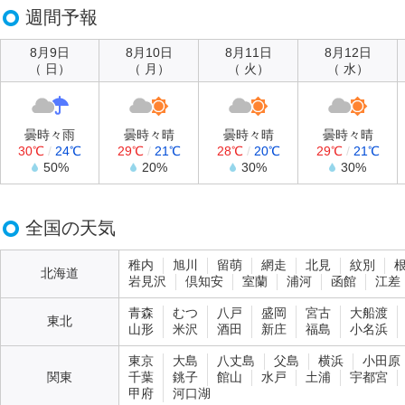
週間予報
8月9日
8月10日
8月11日
8月12日
（ 日）
（ 月）
（ 火）
（ 水）
曇時々雨
曇時々晴
曇時々晴
曇時々晴
30℃
/
24℃
29℃
/
21℃
28℃
/
20℃
29℃
/
21℃
50%
20%
30%
30%
全国の天気
稚内
旭川
留萌
網走
北見
紋別
北海道
岩見沢
倶知安
室蘭
浦河
函館
江差
青森
むつ
八戸
盛岡
宮古
大船渡
東北
山形
米沢
酒田
新庄
福島
小名浜
東京
大島
八丈島
父島
横浜
小田原
関東
千葉
銚子
館山
水戸
土浦
宇都宮
甲府
河口湖