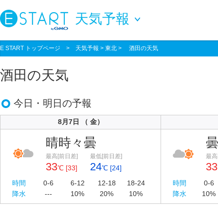
天気予報
E START トップページ
>
天気予報
> 東北 > 酒田の天気
酒田の天気
今日・明日の予報
8月7日 （ 金）
晴時々曇
最高[前日差]
最低[前日差]
最高
33
24
33
℃ [33]
℃ [24]
時間
0-6
6-12
12-18
18-24
時間
0-6
降水
---
10%
20%
10%
降水
10%