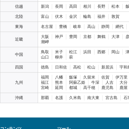
信越
新潟
長岡
高田
相川
長野
松本
北陸
富山
伏木
金沢
輪島
福井
敦賀
東海
名古屋
豊橋
岐阜
高山
静岡
網代
大阪
神戸
豊岡
京都
舞鶴
大津
近畿
潮岬
鳥取
米子
松江
浜田
西郷
岡山
中国
山口
柳井
萩
四国
徳島
日和佐
高松
松山
新居浜
宇和
福岡
八幡
飯塚
久留米
佐賀
伊万里
九州
福江
熊本
阿蘇乙姫
牛深
人吉
大分
宮崎
延岡
都城
高千穂
鹿児島
鹿屋
沖縄
那覇
名護
久米島
南大東
宮古島
石
コンテンツ
ツール