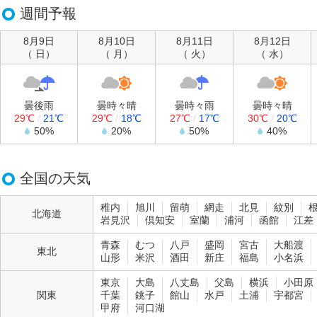
週間予報
8月9日
8月10日
8月11日
8月12日
（ 日）
（ 月）
（ 火）
（ 水）
曇後雨
曇時々晴
曇時々雨
曇時々晴
29℃
/
21℃
29℃
/
18℃
27℃
/
17℃
30℃
/
20℃
50%
20%
50%
40%
全国の天気
稚内
旭川
留萌
網走
北見
紋別
北海道
岩見沢
倶知安
室蘭
浦河
函館
江差
青森
むつ
八戸
盛岡
宮古
大船渡
東北
山形
米沢
酒田
新庄
福島
小名浜
東京
大島
八丈島
父島
横浜
小田原
関東
千葉
銚子
館山
水戸
土浦
宇都宮
甲府
河口湖