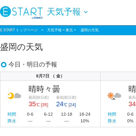
天気予報
E START トップページ
>
天気予報
> 東北 > 盛岡の天気
盛岡の天気
今日・明日の予報
8月7日 （ 金）
晴時々曇
最高[前日差]
最低[前日差]
最高
35
24
34
℃ [35]
℃ [24]
時間
0-6
6-12
12-18
18-24
時間
0-6
降水
---
---
---
10%
降水
0%