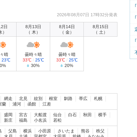
2026年08月07日 17時32分発表
12日
8月13日
8月14日
8月15日
水）
（ 木）
（ 金）
（ 土）
々晴
曇時々晴
曇時々晴
/
23℃
33℃
/
25℃
33℃
/
25℃
20%
30%
20%
網走
北見
紋別
根室
釧路
帯広
札幌
室蘭
浦河
函館
江差
盛岡
宮古
大船渡
仙台
白石
秋田
横手
新庄
福島
小名浜
若松
島
父島
横浜
小田原
さいたま
熊谷
秩父
水戸
土浦
宇都宮
大田原
前橋
みなかみ