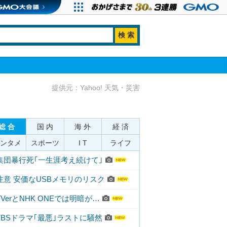
提供元：Yahoo! 天気・災害
総 合
国 内
海 外
経 済
ンタメ
スポーツ
I T
ライフ
集団暴行死｢一生涯考え続けて｣
注意 安価なUSBメモリのリスク
TVerとNHK ONEでは明暗が…
TBSドラマ｢最悪｣ラストに騒然