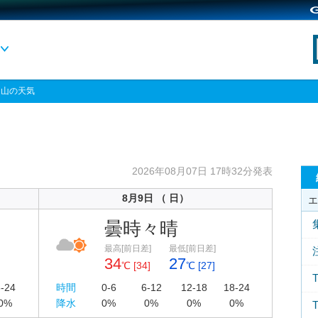
岡山の天気
2026年08月07日 17時32分発表
8月9日 （ 日）
エ
曇時々晴
最高[前日差]
最低[前日差]
34
27
℃ [34]
℃ [27]
-24
時間
0-6
6-12
12-18
18-24
0%
降水
0%
0%
0%
0%