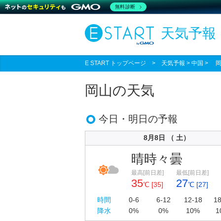
無料診断
天気予報
E START トップページ
>
天気予報
> 中国 > 
岡山の天気
今日・明日の予報
8月8日 （ 土）
晴時々曇
最高[前日差]
最低[前日差]
35
27
℃ [35]
℃ [27]
時間
0-6
6-12
12-18
18
降水
0%
0%
10%
1