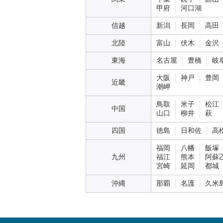
甲府
河口湖
信越
新潟
長岡
高田
北陸
富山
伏木
金沢
東海
名古屋
豊橋
岐
大阪
神戸
豊岡
近畿
潮岬
鳥取
米子
松江
中国
山口
柳井
萩
四国
徳島
日和佐
高
福岡
八幡
飯塚
九州
福江
熊本
阿蘇
宮崎
延岡
都城
沖縄
那覇
名護
久米