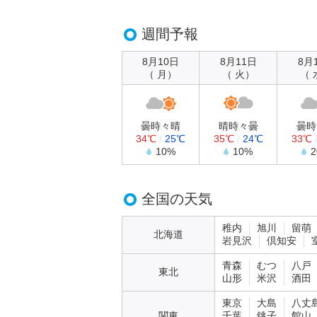
週間予報
8月10日
8月11日
8月
（ 月）
（ 火）
（ 
曇時々晴
晴時々曇
曇時
34℃
/
25℃
35℃
/
24℃
33℃
10%
10%
全国の天気
稚内
旭川
留萌
北海道
岩見沢
倶知安
青森
むつ
八戸
東北
山形
米沢
酒田
東京
大島
八丈
関東
千葉
銚子
館山