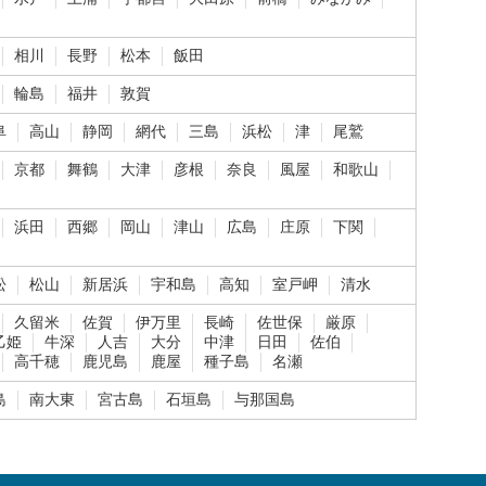
相川
長野
松本
飯田
輪島
福井
敦賀
阜
高山
静岡
網代
三島
浜松
津
尾鷲
京都
舞鶴
大津
彦根
奈良
風屋
和歌山
浜田
西郷
岡山
津山
広島
庄原
下関
松
松山
新居浜
宇和島
高知
室戸岬
清水
久留米
佐賀
伊万里
長崎
佐世保
厳原
乙姫
牛深
人吉
大分
中津
日田
佐伯
高千穂
鹿児島
鹿屋
種子島
名瀬
島
南大東
宮古島
石垣島
与那国島