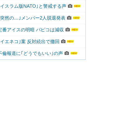
｢イスラム版NATO｣と警戒する声
｢突然の…｣メンバー2人脱退発表
定番アイスの明暗 パピコは減収
｢イエネコ｣案 反対続出で撤回
不倫報道に｢どうでもいい｣の声