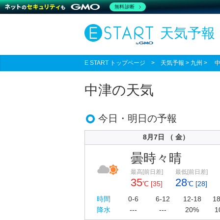
無料診断
天気予報
E START トップページ
>
天気予報
> 九州 > 
中津の天気
今日・明日の予報
8月7日 （ 金）
曇時々晴
最高[前日差]
最低[前日差]
35
28
℃ [35]
℃ [28]
時間
0-6
6-12
12-18
18
降水
---
---
20%
1