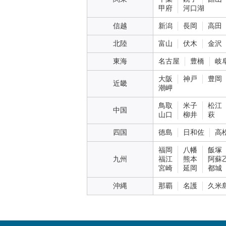
甲府
河口湖
信越
新潟
長岡
高田
北陸
富山
伏木
金沢
東海
名古屋
豊橋
岐
大阪
神戸
豊岡
近畿
潮岬
鳥取
米子
松江
中国
山口
柳井
萩
四国
徳島
日和佐
高
福岡
八幡
飯塚
九州
福江
熊本
阿蘇
宮崎
延岡
都城
沖縄
那覇
名護
久米