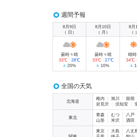
週間予報
8月9日
8月10日
8月
（ 日）
（ 月）
（ 
曇時々晴
曇時々晴
晴時
33℃
/
28℃
33℃
/
27℃
34℃
20%
10%
全国の天気
稚内
旭川
留萌
北海道
岩見沢
倶知安
青森
むつ
八戸
東北
山形
米沢
酒田
東京
大島
八丈
関東
千葉
銚子
館山