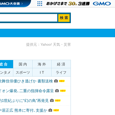
提供元：Yahoo! 天気・災害
総 合
国 内
海 外
経 済
ンタメ
スポーツ
I T
ライフ
歌舞伎俳優ひき逃げか 書類送検
イオン爆発､二重の指揮命令露呈
約1世紀ぶりに“幻の鳥”再発見
中居正広 熊本に寄付､支援か