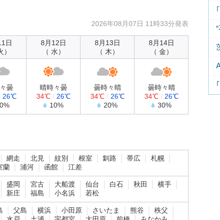
2026年08月07日 11時33分発表
11日
8月12日
8月13日
8月14日
火）
（ 水）
（ 木）
（ 金）
々曇
晴時々曇
曇時々晴
曇時々晴
/
26℃
34℃
/
26℃
34℃
/
26℃
34℃
/
26℃
10%
10%
20%
30%
網走
北見
紋別
根室
釧路
帯広
札幌
室蘭
浦河
函館
江差
盛岡
宮古
大船渡
仙台
白石
秋田
横手
新庄
福島
小名浜
若松
島
父島
横浜
小田原
さいたま
熊谷
秩父
水戸
土浦
宇都宮
大田原
前橋
みなかみ