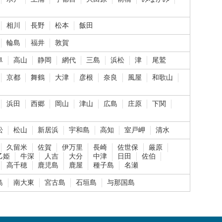
相川
長野
松本
飯田
輪島
福井
敦賀
阜
高山
静岡
網代
三島
浜松
津
尾鷲
京都
舞鶴
大津
彦根
奈良
風屋
和歌山
浜田
西郷
岡山
津山
広島
庄原
下関
松
松山
新居浜
宇和島
高知
室戸岬
清水
久留米
佐賀
伊万里
長崎
佐世保
厳原
乙姫
牛深
人吉
大分
中津
日田
佐伯
高千穂
鹿児島
鹿屋
種子島
名瀬
島
南大東
宮古島
石垣島
与那国島