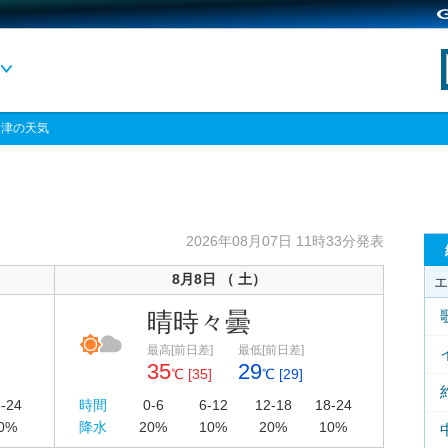
中津の天気
2026年08月07日 11時33分発表
8月8日 （ 土）
エ
晴時々曇
最高[前日差]
最低[前日差]
35
29
℃ [35]
℃ [29]
-24
時間
0-6
6-12
12-18
18-24
0%
降水
20%
10%
20%
10%