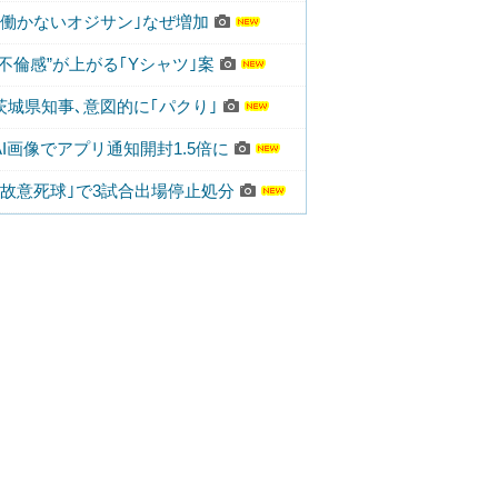
｢働かないオジサン｣なぜ増加
“不倫感”が上がる｢Yシャツ｣案
茨城県知事､意図的に｢パクり｣
AI画像でアプリ通知開封1.5倍に
｢故意死球｣で3試合出場停止処分