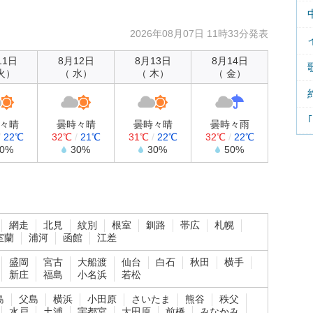
2026年08月07日 11時33分発表
11日
8月12日
8月13日
8月14日
火）
（ 水）
（ 木）
（ 金）
々晴
曇時々晴
曇時々晴
曇時々雨
/
22℃
32℃
/
21℃
31℃
/
22℃
32℃
/
22℃
30%
30%
30%
50%
網走
北見
紋別
根室
釧路
帯広
札幌
室蘭
浦河
函館
江差
盛岡
宮古
大船渡
仙台
白石
秋田
横手
新庄
福島
小名浜
若松
島
父島
横浜
小田原
さいたま
熊谷
秩父
水戸
土浦
宇都宮
大田原
前橋
みなかみ