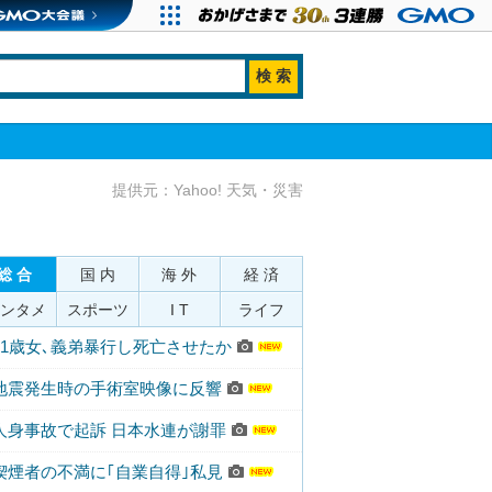
提供元：Yahoo! 天気・災害
総 合
国 内
海 外
経 済
ンタメ
スポーツ
I T
ライフ
41歳女､義弟暴行し死亡させたか
地震発生時の手術室映像に反響
人身事故で起訴 日本水連が謝罪
喫煙者の不満に｢自業自得｣私見