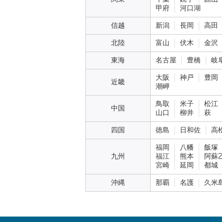
甲府
河口湖
信越
新潟
長岡
高田
北陸
富山
伏木
金沢
東海
名古屋
豊橋
岐
大阪
神戸
豊岡
近畿
潮岬
鳥取
米子
松江
中国
山口
柳井
萩
四国
徳島
日和佐
高
福岡
八幡
飯塚
九州
福江
熊本
阿蘇
宮崎
延岡
都城
沖縄
那覇
名護
久米