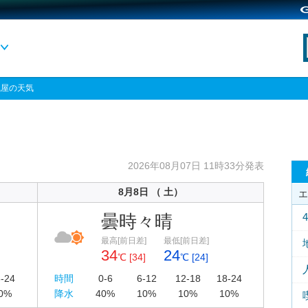
風屋の天気
2026年08月07日 11時33分発表
8月8日 （ 土）
エ
曇時々晴
最高[前日差]
最低[前日差]
34
24
℃ [34]
℃ [24]
-24
時間
0-6
6-12
12-18
18-24
0%
降水
40%
10%
10%
10%