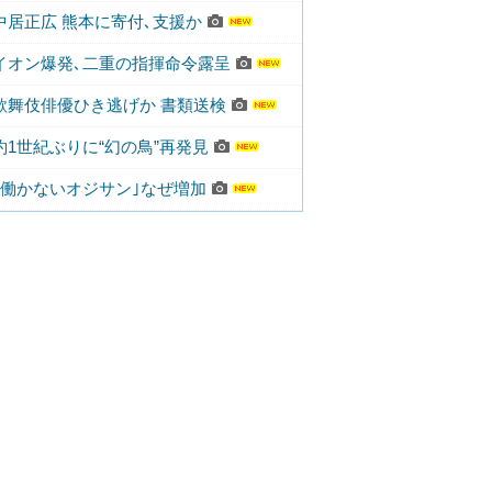
中居正広 熊本に寄付､支援か
イオン爆発､二重の指揮命令露呈
歌舞伎俳優ひき逃げか 書類送検
約1世紀ぶりに“幻の鳥”再発見
｢働かないオジサン｣なぜ増加