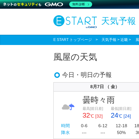
無料診断
天気予報
E START トップページ
>
天気予報
> 近畿 > 
風屋の天気
今日・明日の予報
8月7日 （ 金）
曇時々雨
最高[前日差]
最低[前日差]
32
24
℃ [32]
℃ [24]
時間
0-6
6-12
12-18
18
降水
---
---
50%
3