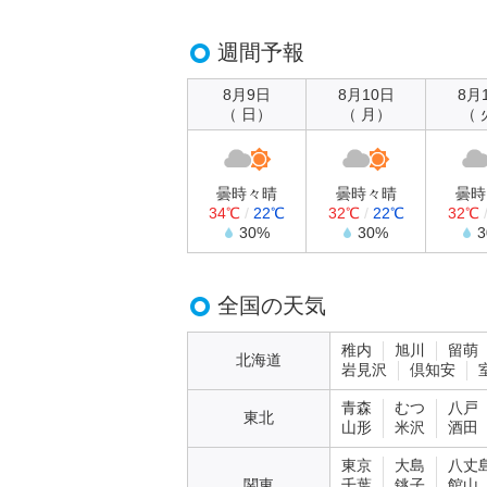
週間予報
8月9日
8月10日
8月
（ 日）
（ 月）
（ 
曇時々晴
曇時々晴
曇時
34℃
/
22℃
32℃
/
22℃
32℃
30%
30%
全国の天気
稚内
旭川
留萌
北海道
岩見沢
倶知安
青森
むつ
八戸
東北
山形
米沢
酒田
東京
大島
八丈
関東
千葉
銚子
館山