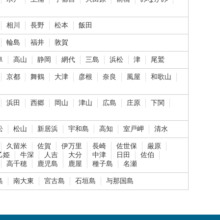
相川
長野
松本
飯田
輪島
福井
敦賀
阜
高山
静岡
網代
三島
浜松
津
尾鷲
京都
舞鶴
大津
彦根
奈良
風屋
和歌山
浜田
西郷
岡山
津山
広島
庄原
下関
松
松山
新居浜
宇和島
高知
室戸岬
清水
久留米
佐賀
伊万里
長崎
佐世保
厳原
乙姫
牛深
人吉
大分
中津
日田
佐伯
高千穂
鹿児島
鹿屋
種子島
名瀬
島
南大東
宮古島
石垣島
与那国島