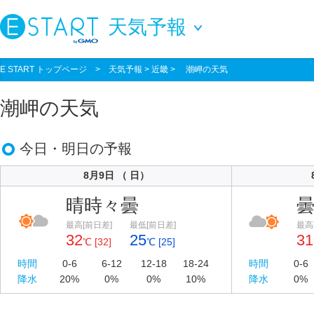
天気予報
E START トップページ
>
天気予報
> 近畿 > 潮岬の天気
潮岬の天気
今日・明日の予報
8月9日 （ 日）
晴時々曇
最高[前日差]
最低[前日差]
最高
32
25
31
℃ [32]
℃ [25]
時間
0-6
6-12
12-18
18-24
時間
0-6
降水
20%
0%
0%
10%
降水
0%