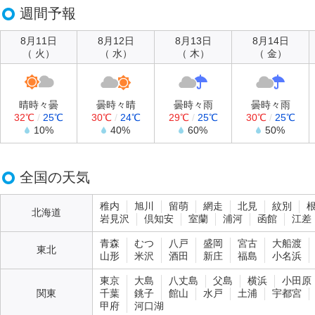
週間予報
8月11日
8月12日
8月13日
8月14日
（ 火）
（ 水）
（ 木）
（ 金）
晴時々曇
曇時々晴
曇時々雨
曇時々雨
32℃
/
25℃
30℃
/
24℃
29℃
/
25℃
30℃
/
25℃
10%
40%
60%
50%
全国の天気
稚内
旭川
留萌
網走
北見
紋別
北海道
岩見沢
倶知安
室蘭
浦河
函館
江差
青森
むつ
八戸
盛岡
宮古
大船渡
東北
山形
米沢
酒田
新庄
福島
小名浜
東京
大島
八丈島
父島
横浜
小田原
関東
千葉
銚子
館山
水戸
土浦
宇都宮
甲府
河口湖