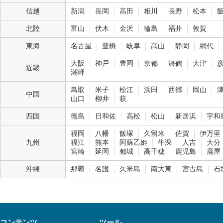
信越
新潟
長岡
高田
相川
長野
松本
北陸
富山
伏木
金沢
輪島
福井
敦賀
東海
名古屋
豊橋
岐阜
高山
静岡
網代
大阪
神戸
豊岡
京都
舞鶴
大津
近畿
潮岬
鳥取
米子
松江
浜田
西郷
岡山
中国
山口
柳井
萩
四国
徳島
日和佐
高松
松山
新居浜
宇和
福岡
八幡
飯塚
久留米
佐賀
伊万里
九州
福江
熊本
阿蘇乙姫
牛深
人吉
大分
宮崎
延岡
都城
高千穂
鹿児島
鹿屋
沖縄
那覇
名護
久米島
南大東
宮古島
石
コンテンツ
ツール