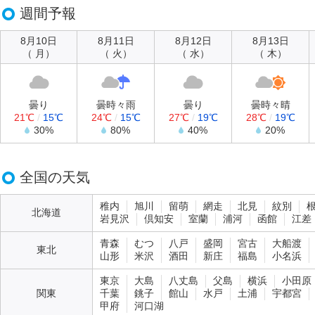
週間予報
8月10日
8月11日
8月12日
8月13日
（ 月）
（ 火）
（ 水）
（ 木）
曇り
曇時々雨
曇り
曇時々晴
21℃
/
15℃
24℃
/
15℃
27℃
/
19℃
28℃
/
19℃
30%
80%
40%
20%
全国の天気
稚内
旭川
留萌
網走
北見
紋別
北海道
岩見沢
倶知安
室蘭
浦河
函館
江差
青森
むつ
八戸
盛岡
宮古
大船渡
東北
山形
米沢
酒田
新庄
福島
小名浜
東京
大島
八丈島
父島
横浜
小田原
関東
千葉
銚子
館山
水戸
土浦
宇都宮
甲府
河口湖