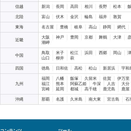
信越
新潟
長岡
高田
相川
長野
松本
北陸
富山
伏木
金沢
輪島
福井
敦賀
東海
名古屋
豊橋
岐阜
高山
静岡
網代
大阪
神戸
豊岡
京都
舞鶴
大津
近畿
潮岬
鳥取
米子
松江
浜田
西郷
岡山
中国
山口
柳井
萩
四国
徳島
日和佐
高松
松山
新居浜
宇和
福岡
八幡
飯塚
久留米
佐賀
伊万里
九州
福江
熊本
阿蘇乙姫
牛深
人吉
大分
宮崎
延岡
都城
高千穂
鹿児島
鹿屋
沖縄
那覇
名護
久米島
南大東
宮古島
石
コンテンツ
ツール