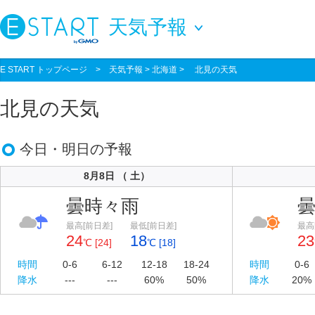
天気予報
E START トップページ
>
天気予報
> 北海道 > 北見の天気
北見の天気
今日・明日の予報
8月8日 （ 土）
曇時々雨
最高[前日差]
最低[前日差]
最高
24
18
23
℃ [24]
℃ [18]
時間
0-6
6-12
12-18
18-24
時間
0-6
降水
---
---
60%
50%
降水
20%