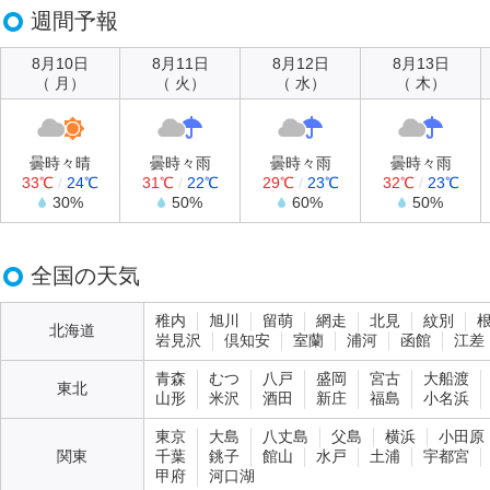
週間予報
8月10日
8月11日
8月12日
8月13日
（ 月）
（ 火）
（ 水）
（ 木）
曇時々晴
曇時々雨
曇時々雨
曇時々雨
33℃
/
24℃
31℃
/
22℃
29℃
/
23℃
32℃
/
23℃
30%
50%
60%
50%
全国の天気
稚内
旭川
留萌
網走
北見
紋別
北海道
岩見沢
倶知安
室蘭
浦河
函館
江差
青森
むつ
八戸
盛岡
宮古
大船渡
東北
山形
米沢
酒田
新庄
福島
小名浜
東京
大島
八丈島
父島
横浜
小田原
関東
千葉
銚子
館山
水戸
土浦
宇都宮
甲府
河口湖