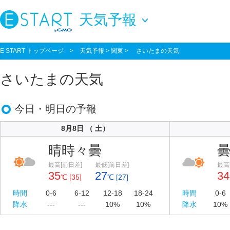
天気予報
E START トップページ
>
天気予報
> 関東 > さいたまの天気
さいたまの天気
今日・明日の予報
8月8日 （ 土）
晴時々曇
最高[前日差]
最低[前日差]
最高
35
27
34
℃ [35]
℃ [27]
時間
0-6
6-12
12-18
18-24
時間
0-6
降水
---
---
10%
10%
降水
10%