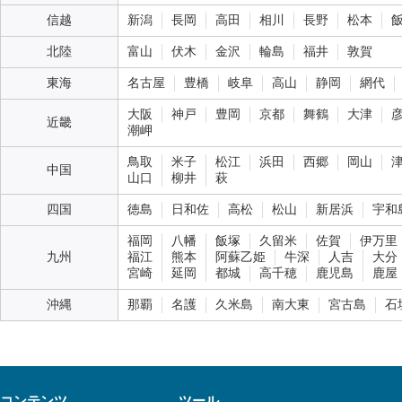
信越
新潟
長岡
高田
相川
長野
松本
北陸
富山
伏木
金沢
輪島
福井
敦賀
東海
名古屋
豊橋
岐阜
高山
静岡
網代
大阪
神戸
豊岡
京都
舞鶴
大津
近畿
潮岬
鳥取
米子
松江
浜田
西郷
岡山
中国
山口
柳井
萩
四国
徳島
日和佐
高松
松山
新居浜
宇和
福岡
八幡
飯塚
久留米
佐賀
伊万里
九州
福江
熊本
阿蘇乙姫
牛深
人吉
大分
宮崎
延岡
都城
高千穂
鹿児島
鹿屋
沖縄
那覇
名護
久米島
南大東
宮古島
石
コンテンツ
ツール