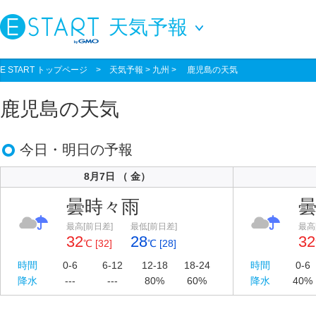
天気予報
E START トップページ
>
天気予報
> 九州 > 鹿児島の天気
鹿児島の天気
今日・明日の予報
8月7日 （ 金）
曇時々雨
最高[前日差]
最低[前日差]
最高
32
28
32
℃ [32]
℃ [28]
時間
0-6
6-12
12-18
18-24
時間
0-6
降水
---
---
80%
60%
降水
40%