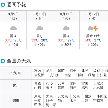
週間予報
8月9日
8月10日
8月11日
8月12日
（ 日）
（ 月）
（ 火）
（ 水）
曇り
曇り
曇り
曇時々晴
33℃
/
28℃
33℃
/
28℃
33℃
/
27℃
34℃
/
27℃
40%
40%
30%
20%
全国の天気
稚内
旭川
留萌
網走
北見
紋別
北海道
岩見沢
倶知安
室蘭
浦河
函館
江差
青森
むつ
八戸
盛岡
宮古
大船渡
東北
山形
米沢
酒田
新庄
福島
小名浜
東京
大島
八丈島
父島
横浜
小田原
関東
千葉
銚子
館山
水戸
土浦
宇都宮
甲府
河口湖