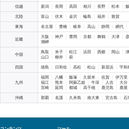
信越
新潟
長岡
高田
相川
長野
松本
北陸
富山
伏木
金沢
輪島
福井
敦賀
東海
名古屋
豊橋
岐阜
高山
静岡
網代
大阪
神戸
豊岡
京都
舞鶴
大津
近畿
潮岬
鳥取
米子
松江
浜田
西郷
岡山
中国
山口
柳井
萩
四国
徳島
日和佐
高松
松山
新居浜
宇和
福岡
八幡
飯塚
久留米
佐賀
伊万里
九州
福江
熊本
阿蘇乙姫
牛深
人吉
大分
宮崎
延岡
都城
高千穂
鹿児島
鹿屋
沖縄
那覇
名護
久米島
南大東
宮古島
石
コンテンツ
ツール