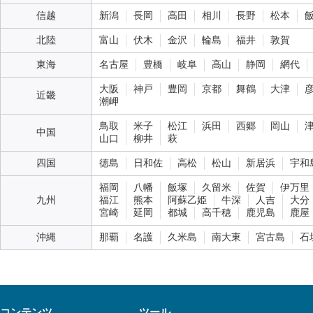
信越
新潟
長岡
高田
相川
長野
松本
北陸
富山
伏木
金沢
輪島
福井
敦賀
東海
名古屋
豊橋
岐阜
高山
静岡
網代
大阪
神戸
豊岡
京都
舞鶴
大津
近畿
潮岬
鳥取
米子
松江
浜田
西郷
岡山
中国
山口
柳井
萩
四国
徳島
日和佐
高松
松山
新居浜
宇和
福岡
八幡
飯塚
久留米
佐賀
伊万里
九州
福江
熊本
阿蘇乙姫
牛深
人吉
大分
宮崎
延岡
都城
高千穂
鹿児島
鹿屋
沖縄
那覇
名護
久米島
南大東
宮古島
石
コンテンツ
ツール