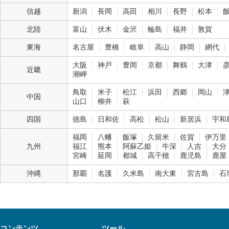
信越
新潟
長岡
高田
相川
長野
松本
北陸
富山
伏木
金沢
輪島
福井
敦賀
東海
名古屋
豊橋
岐阜
高山
静岡
網代
大阪
神戸
豊岡
京都
舞鶴
大津
近畿
潮岬
鳥取
米子
松江
浜田
西郷
岡山
中国
山口
柳井
萩
四国
徳島
日和佐
高松
松山
新居浜
宇和
福岡
八幡
飯塚
久留米
佐賀
伊万里
九州
福江
熊本
阿蘇乙姫
牛深
人吉
大分
宮崎
延岡
都城
高千穂
鹿児島
鹿屋
沖縄
那覇
名護
久米島
南大東
宮古島
石
コンテンツ
ツール