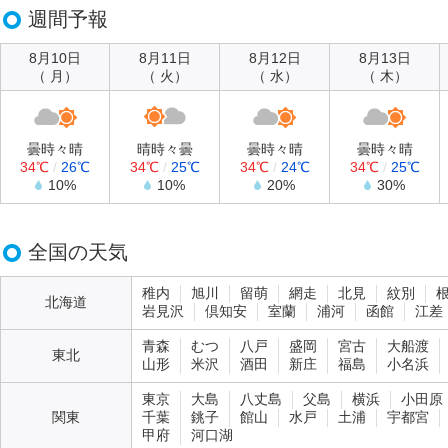
週間予報
8月10日
8月11日
8月12日
8月13日
（ 月）
（ 火）
（ 水）
（ 木）
曇時々晴
晴時々曇
曇時々晴
曇時々晴
34℃
/
26℃
34℃
/
25℃
34℃
/
24℃
34℃
/
25℃
10%
10%
20%
30%
全国の天気
稚内
旭川
留萌
網走
北見
紋別
北海道
岩見沢
倶知安
室蘭
浦河
函館
江差
青森
むつ
八戸
盛岡
宮古
大船渡
東北
山形
米沢
酒田
新庄
福島
小名浜
東京
大島
八丈島
父島
横浜
小田原
関東
千葉
銚子
館山
水戸
土浦
宇都宮
甲府
河口湖