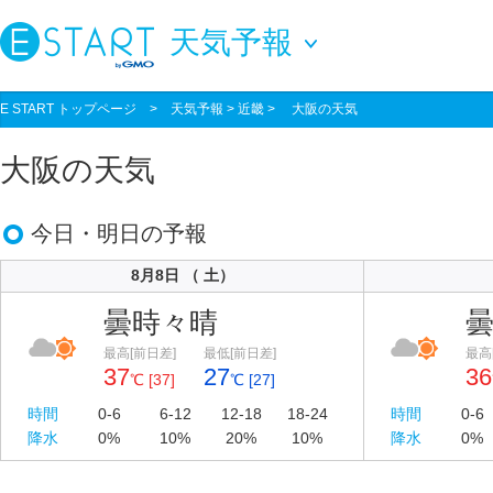
天気予報
E START トップページ
>
天気予報
> 近畿 > 大阪の天気
大阪の天気
今日・明日の予報
8月8日 （ 土）
曇時々晴
最高[前日差]
最低[前日差]
最高
37
27
36
℃ [37]
℃ [27]
時間
0-6
6-12
12-18
18-24
時間
0-6
降水
0%
10%
20%
10%
降水
0%