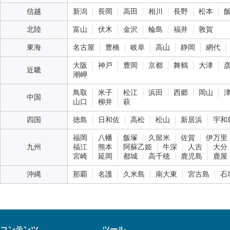
信越
新潟
長岡
高田
相川
長野
松本
北陸
富山
伏木
金沢
輪島
福井
敦賀
東海
名古屋
豊橋
岐阜
高山
静岡
網代
大阪
神戸
豊岡
京都
舞鶴
大津
近畿
潮岬
鳥取
米子
松江
浜田
西郷
岡山
中国
山口
柳井
萩
四国
徳島
日和佐
高松
松山
新居浜
宇和
福岡
八幡
飯塚
久留米
佐賀
伊万里
九州
福江
熊本
阿蘇乙姫
牛深
人吉
大分
宮崎
延岡
都城
高千穂
鹿児島
鹿屋
沖縄
那覇
名護
久米島
南大東
宮古島
石
コンテンツ
ツール