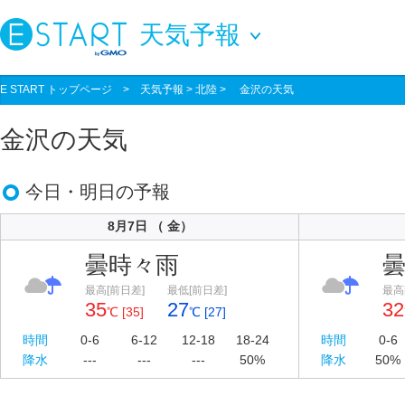
天気予報
E START トップページ
>
天気予報
> 北陸 > 金沢の天気
金沢の天気
今日・明日の予報
8月7日 （ 金）
曇時々雨
最高[前日差]
最低[前日差]
最高
35
27
32
℃ [35]
℃ [27]
時間
0-6
6-12
12-18
18-24
時間
0-6
降水
---
---
---
50%
降水
50%