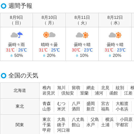
週間予報
8月9日
8月10日
8月11日
8月12日
（ 日）
（ 月）
（ 火）
（ 水）
曇時々雨
晴時々曇
曇時々晴
曇時々晴
31℃
/
26℃
31℃
/
25℃
30℃
/
23℃
31℃
/
23℃
50%
20%
10%
20%
全国の天気
稚内
旭川
留萌
網走
北見
紋別
北海道
岩見沢
倶知安
室蘭
浦河
函館
江差
青森
むつ
八戸
盛岡
宮古
大船渡
東北
山形
米沢
酒田
新庄
福島
小名浜
東京
大島
八丈島
父島
横浜
小田原
関東
千葉
銚子
館山
水戸
土浦
宇都宮
甲府
河口湖